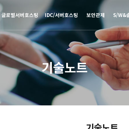
글로벌서버호스팅
IDC/서버호스팅
보안관제
S/W&
해외
코로케이션
안티랜섬웨어
부가서
서버호스팅
웹격리(RBI)
SSO 
기술노트
CN2 중국회선
방화벽
모바일 
서버 매니지먼트
보안솔루션
IPFS 구축
DDoS & 백신
L4 로드밸런싱
기술노트