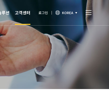
솔루션
고객센터
로그인
KOREA
비스
고객센터
통합인증
공지사항
간편인증
보안이슈
기술노트
상담문의