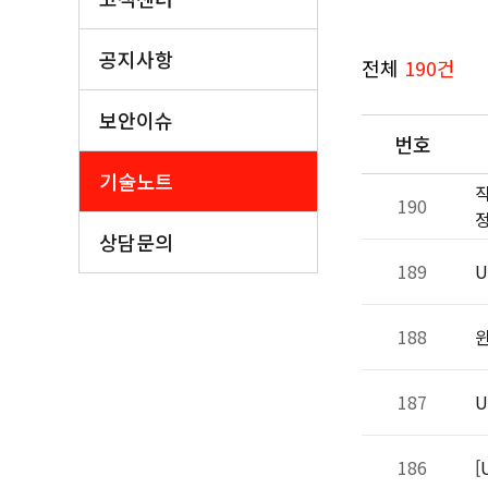
공지사항
전체
190건
보안이슈
번호
기술노트
작
190
상담문의
189
U
188
윈
187
U
186
[