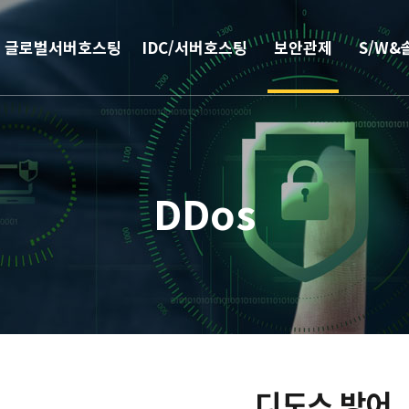
글로벌서버호스팅
IDC/서버호스팅
보안관제
S/W&
해외
코로케이션
안티랜섬웨어
부가서
서버호스팅
웹격리(RBI)
SSO 
DDos
CN2 중국회선
방화벽
모바일 
서버 매니지먼트
보안솔루션
IPFS 구축
DDoS & 백신
L4 로드밸런싱
디도스 방어