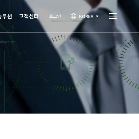
솔루션
고객센터
로그인
KOREA
비스
고객센터
통합인증
공지사항
간편인증
보안이슈
기술노트
상담문의