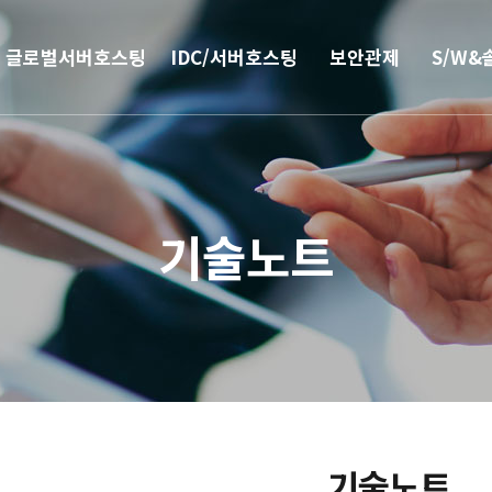
글로벌서버호스팅
IDC/서버호스팅
보안관제
S/W&
해외
코로케이션
안티랜섬웨어
부가서
서버호스팅
웹격리(RBI)
SSO 
기술노트
CN2 중국회선
방화벽
모바일 
서버 매니지먼트
보안솔루션
IPFS 구축
DDoS & 백신
L4 로드밸런싱
기술노트