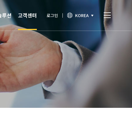
솔루션
고객센터
로그인
KOREA
비스
고객센터
통합인증
공지사항
간편인증
보안이슈
기술노트
상담문의