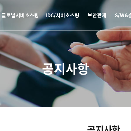
글로벌서버호스팅
IDC/서버호스팅
보안관제
S/W&
해외
코로케이션
안티랜섬웨어
부가서
서버호스팅
웹격리(RBI)
SSO 
공지사항
CN2 중국회선
방화벽
모바일 
서버 매니지먼트
보안솔루션
IPFS 구축
DDoS & 백신
L4 로드밸런싱
공지사항