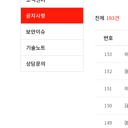
공지사항
전체
193건
보안이슈
번호
기술노트
153
이
상담문의
152
[
151
이
150
[
149
[