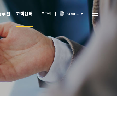
솔루션
고객센터
로그인
KOREA
비스
고객센터
통합인증
공지사항
간편인증
보안이슈
기술노트
상담문의