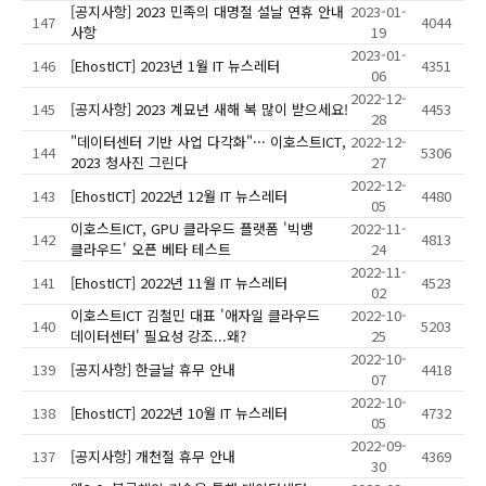
[공지사항] 2023 민족의 대명절 설날 연휴 안내
2023-01-
147
4044
사항
19
2023-01-
146
[EhostICT] 2023년 1월 IT 뉴스레터
4351
06
2022-12-
145
[공지사항] 2023 계묘년 새해 복 많이 받으세요!
4453
28
"데이터센터 기반 사업 다각화"··· 이호스트ICT,
2022-12-
144
5306
2023 청사진 그린다
27
2022-12-
143
[EhostICT] 2022년 12월 IT 뉴스레터
4480
05
이호스트ICT, GPU 클라우드 플랫폼 '빅뱅
2022-11-
142
4813
클라우드' 오픈 베타 테스트
24
2022-11-
141
[EhostICT] 2022년 11월 IT 뉴스레터
4523
02
이호스트ICT 김철민 대표 '애자일 클라우드
2022-10-
140
5203
데이터센터' 필요성 강조...왜?
25
2022-10-
139
[공지사항] 한글날 휴무 안내
4418
07
2022-10-
138
[EhostICT] 2022년 10월 IT 뉴스레터
4732
05
2022-09-
137
[공지사항] 개천절 휴무 안내
4369
30