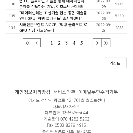
웹3.0, 블록체인 기술을 통해 데이터센터
2022-09-
136
5145
분야를 선도하는 기업, 이호스트아이씨티
29
“데이터센터는 IT 신기술 담는 종합 예술품...
2022-09-
135
5439
연내 GPU '빅뱅 클라우드' 출시하겠다”
26
서버전문브랜드 AIOCP, ‘빅뱅 클라우드’로
2022-09-
134
4833
GPU 시장 사로잡는다
23
3
1
2
4
5
리스트
개인정보처리방침
서비스약관
이메일무단수집거부
경기도 성남시 창업로 42, 701호 호스트센터
대표이사 차성진
대표전화 02-6925-5044
기술문의 070-4282-5202
Fax 0503-8379-4915
통신판매번호 서초 08207호