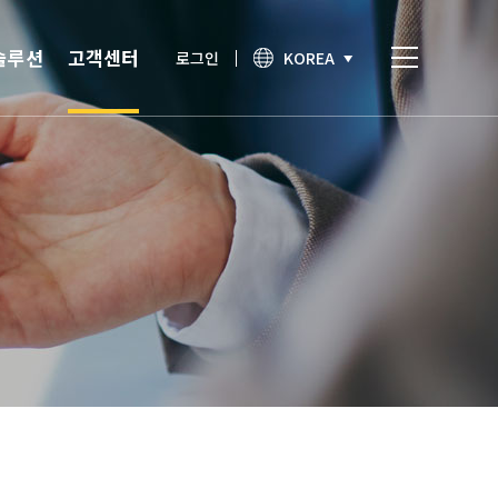
솔루션
고객센터
로그인
KOREA
비스
고객센터
통합인증
공지사항
간편인증
보안이슈
기술노트
상담문의