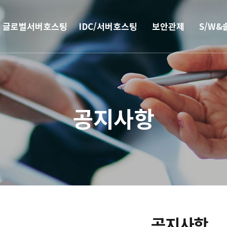
글로벌서버호스팅
IDC/서버호스팅
보안관제
S/W&
해외
코로케이션
안티랜섬웨어
부가서
서버호스팅
웹격리(RBI)
SSO 
공지사항
CN2 중국회선
방화벽
모바일 
서버 매니지먼트
보안솔루션
IPFS 구축
DDoS & 백신
L4 로드밸런싱
공지사항