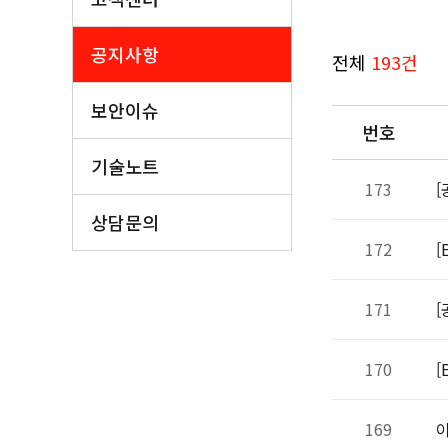
공지사항
전체
193건
보안이슈
번호
기술노트
173
[
상담문의
172
[
171
[
170
[
169
이