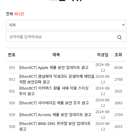
전체
953건
번호
제목
작성일
조회
2024-08-
933
[EhostICT] Apple 제품 보안 업데이트 권고
6506
12
[EhostICT] 랜섬웨어 악성코드 감염피해 예방을
2024-08-
932
2768
위한 보안강화 권고
12
[EhostICT] 이커머스 환불 사태 악용 스미싱
2024-08-
931
2621
주의 권고
12
2024-08-
930
[EhostICT] 사이버다임 제품 보안 조치 권고
2663
12
2024-08-
929
[EhostICT] Acronis 제품 보안 업데이트 권고
2704
12
[EhostICT] BIND DNS 취약점 보안 업데이트
2024-08-
928
2633
권고
12