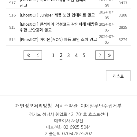
917
3423
권고
05
2024-07-
916
[EhostICT] Juniper 제품 보안 업데이트 권고
3208
05
[EhostICT] 랜섬웨어 악성코드 감염피해 예방을
2024-07-
915
2825
위한 보안강화 권고
05
2024-07-
914
[EhostICT] 아이몬(iMON) 제품 보안 조치 권고
3274
05
2
1
3
4
5
리스트
개인정보처리방침
서비스약관
이메일무단수집거부
경기도 성남시 창업로 42, 701호 호스트센터
대표이사 차성진
대표전화 02-6925-5044
기술문의 070-4282-5202