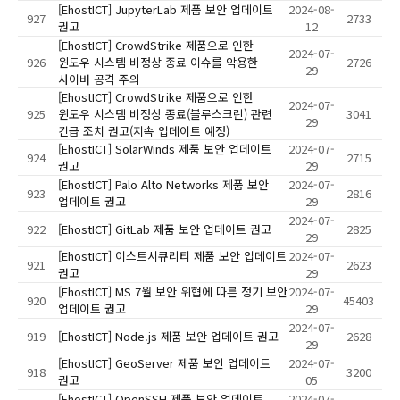
[EhostICT] JupyterLab 제품 보안 업데이트
2024-08-
927
2733
권고
12
[EhostICT] CrowdStrike 제품으로 인한
2024-07-
926
윈도우 시스템 비정상 종료 이슈를 악용한
2726
29
사이버 공격 주의
[EhostICT] CrowdStrike 제품으로 인한
2024-07-
925
윈도우 시스템 비정상 종료(블루스크린) 관련
3041
29
긴급 조치 권고(지속 업데이트 예정)
[EhostICT] SolarWinds 제품 보안 업데이트
2024-07-
924
2715
권고
29
[EhostICT] Palo Alto Networks 제품 보안
2024-07-
923
2816
업데이트 권고
29
2024-07-
922
[EhostICT] GitLab 제품 보안 업데이트 권고
2825
29
[EhostICT] 이스트시큐리티 제품 보안 업데이트
2024-07-
921
2623
권고
29
[EhostICT] MS 7월 보안 위협에 따른 정기 보안
2024-07-
920
45403
업데이트 권고
29
2024-07-
919
[EhostICT] Node.js 제품 보안 업데이트 권고
2628
29
[EhostICT] GeoServer 제품 보안 업데이트
2024-07-
918
3200
권고
05
[EhostICT] OpenSSH 제품 보안 업데이트
2024-07-