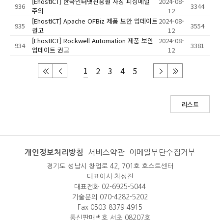
[EhostICT] 한국인터넷진흥원 사칭 피싱메일
2024-08-
936
3344
주의
12
[EhostICT] Apache OFBiz 제품 보안 업데이트
2024-08-
935
3554
권고
12
[EhostICT] Rockwell Automation 제품 보안
2024-08-
934
3381
업데이트 권고
12
1
2
3
4
5
리스트
개인정보처리방침
서비스약관
이메일무단수집거부
경기도 성남시 창업로 42, 701호 호스트센터
대표이사 차성진
대표전화 02-6925-5044
기술문의 070-4282-5202
Fax 0503-8379-4915
통신판매번호 서초 08207호