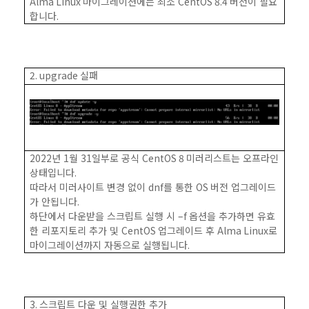
Alma Linux
마이그레이션에는 최소
CentOS 8.4
버전이 필요
합니다
.
2. upgrade
실패
2022
년
1
월
31
일부로 공식
CentOS 8
미러리스트는 오프라인
상태입니다
.
따라서 미러사이트 변경 없이
dnf
를 통한
OS
버전 업그레이드
가 안됩니다
.
하단에서 다운받을 스크립트 실행 시
–f
옵션을 추가하면 유효
한 리포지토리 추가 및
CentOS
업그레이드 후
Alma Linux
로
마이그레이션까지 자동으로 실행됩니다
.
3.
스크립트 다운 및 실행권한 추가