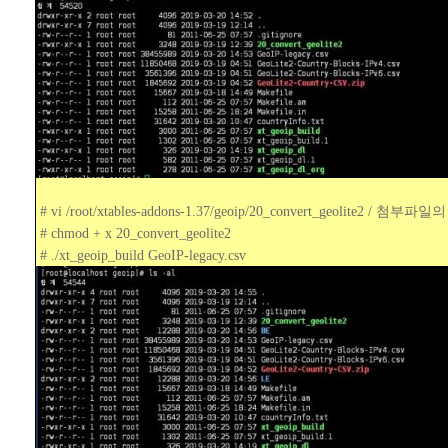
# vi /root/xtables-addons-1.37/geoip/20_convert_geolite2 / 첨부
# chmod + x 20_convert_geolite2
# ./xt_geoip_build GeoIP-legacy.csv