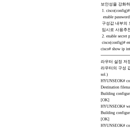
보안성을 강화하
1. cisco(config)#
enable password
구성값 내부의 모든
임시로 사용추천
2. enable secret 
cisco(config)# en
cisco# show i
──────────
라우터 설정 저장
라우터의 구성 값(ru
sol.)
HYUNSEOK# copy
Destination filen
Building configur
[OK]
HYUNSEOK# wr <
Building configur
[OK]
HYUNSEOK# copy