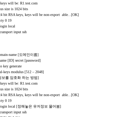
keys will be: R1.test.com
 size is 1024 bits
4 bit RSA keys, keys will be non-export able...[OK]
vty 0 19
login local
transport input ssh
p domain-name [도메인이름]
name [ID] secret [password]
o key generate
eys modulus [512 – 2048]
정보를 암호화 하는 방법]
keys will be: R1.test.com
 size is 1024 bits
4 bit RSA keys, keys will be non-export able...[OK]
vty 0 19
e)# login local [정해놓은 유저정보 물어봄]
transport input ssh