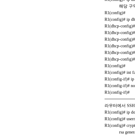
해당 구역의 
R1(config)#
R1(config)# ip
R1(dhcp-config
R1(dhcp-config
R1(dhcp-config
R1(dhcp-config
R1(dhcp-confi
R1(dhcp-config)#
R1(config)#
R1(config)# int f
R1(config-if)# i
R1(config-if)# 
R1(config-if)#
──────────
라우터에서 SS
R1(config)# ip d
R1(config)# usern
R1(config)# crypt
rsa general-k