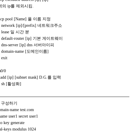
ip를 제외시킴.
 dhcp pool [Name] 풀 이름 지정
)# network [ip]/[prefix] 네트워크주소
)# lease 일 시간 분
)# default-router [ip] 기본 게이트웨이
)# dns-server [ip] dns 서버아이피
g)# domain-name [도메인이름]
 exit
a0/0
p add [ip] [subnet mask] D.G.를 입력
no sh [활성화]
────────────────────────────────────────────
H 구성하기
omain-name test.com
ame user1 secret user1
o key generate
eys modulus 1024