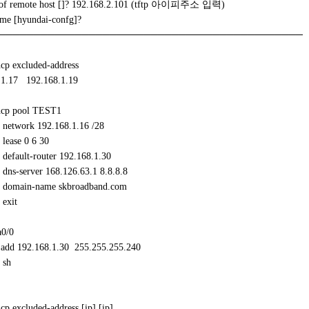
 of remote host []? 192.168.2.101 (tftp 아이피주소 입력)
ame [hyundai-confg]?
────────────────────────────────────────────
hcp excluded-address
7 192.168.1.19
hcp pool TEST1
 network 192.168.1.16 /28
lease 0 6 30
default-router 192.168.1.30
dns-server 168.126.63.1 8.8.8.8
# domain-name skbroadband.com
 exit
a0/0
p add 192.168.1.30 255.255.255.240
 sh
cp excluded-address [ip] [ip]