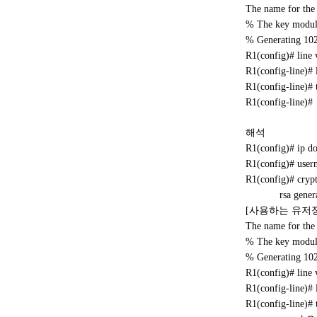
The name for the 
% The key modulus
% Generating 102
R1(config)# line 
R1(config-line)# 
R1(config-line)# 
R1(config-line)#
해석
R1(config)# i
R1(config)# user
R1(config)# crypt
rsa general-k
[사용하는 유저
The name for the 
% The key modulus
% Generating 102
R1(config)# line 
R1(config-lin
R1(config-line)# 