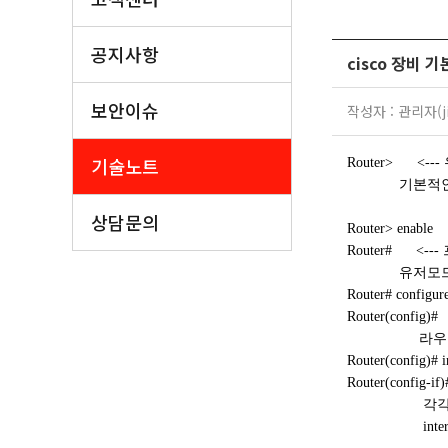
공지사항
cisco 장비 
보안이슈
작성자 : 관리자(ji
기술노트
Router> <--
기본적인 확
상담문의
Router> enable
Router# <-
유저모드+ 
Router# configure
Router(confi
라우터, 스
Router(config)# i
Router(config
각각의 세
interface,l