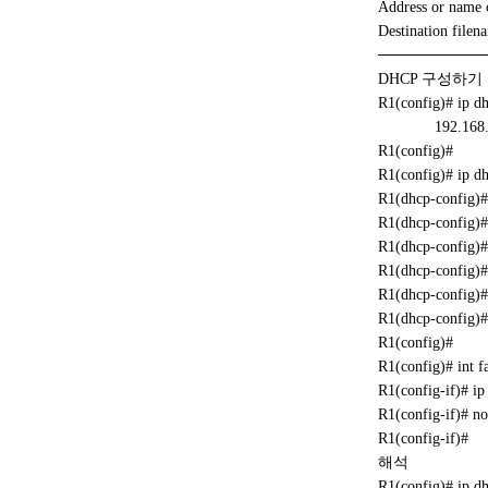
Address or name
Destination filen
──────────
DHCP 구성하기
R1(config)# ip d
192.168.1.1
R1(config)#
R1(config)# ip d
R1(dhcp-config)#
R1(dhcp-config)# 
R1(dhcp-config)# 
R1(dhcp-config)# 
R1(dhcp-config)
R1(dhcp-config)#
R1(config)#
R1(config)# int f
R1(config-if)# i
R1(config-if)# no
R1(config-if)#
해석
R1(config)# ip dh