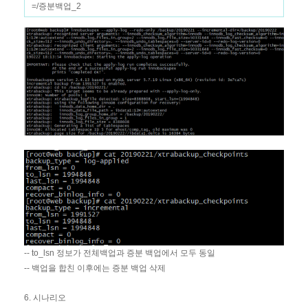
=/증분백업_2
-- to_lsn 정보가 전체백업과 증분 백업에서 모두 동일
-- 백업을 합친 이후에는 증분 백업 삭제
6. 시나리오