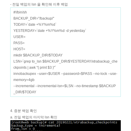
- 전일 백업의 lsn 을 확인해 이후 백업
#!/bin/sh
BACKUP_DIR="/backup/"
TODAY=`date +%Y%m%d`
YESTERDAY=`date +%Y%m%d -d yesterday`
USER=
PASS=
HOST=
mkdir $BACKUP_DIR/$TODAY
LSN=`grep to_lsn $BACKUP_DIR/$YESTERDAY/xtrabackup_che
ckpoints | awk "{ print $3 }"`
innobackupex --user=$USER --password=$PASS --no-lock --use-
memory=4gb
--incremental --incremental-lsn=$LSN --no-timestamp $BACKUP
_DIR/$TODAY
4. 증분 백업 확인
a. 전일 백업의 마지막 lsn 확인