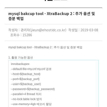
mysql bakcup tool - XtraBackup 2 : 추가 옵션 및
증분 백업
작성자 : 관리자(jieun@ehostidc.co.kr) 작성일 : 2019-03-08
조회수 : 15286
mysql bakcup tool - XtraBackup 2 : 추가 옵션 및 증분 백업
1. 활용 가능한 옵션
innobackupex
--default-file=my.cnf my.cnf 경로
--host=${backup_host}
--port=${backup_port}
--user=${backup_user}
--password=${backup_password}
--parallel=4 thread 처리
--no-lock table lock 방지
--use-memory=4gb 메모리 할당