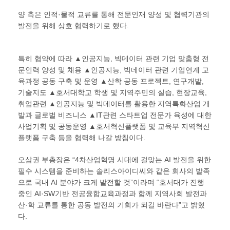
양 측은 인적·물적 교류를 통해 전문인재 양성 및 협력기관의
발전을 위해 상호 협력하기로 했다.
특히 협약에 따라 ▲인공지능, 빅데이터 관련 기업 맞춤형 전
문인력 양성 및 채용 ▲인공지능, 빅데이터 관련 기업연계 교
육과정 공동 구축 및 운영 ▲산학 공동 프로젝트, 연구개발,
기술지도 ▲호서대학교 학생 및 지역주민의 실습, 현장교육,
취업관련 ▲인공지능 및 빅데이터를 활용한 지역특화산업 개
발과 글로벌 비즈니스 ▲IT관련 스타트업 전문가 육성에 대한
사업기획 및 공동운영 ▲호서혁신플랫폼 및 교육부 지역혁신
플랫폼 구축 등을 협력해 나갈 방침이다.
오삼권 부총장은 “4차산업혁명 시대에 걸맞는 AI 발전을 위한
필수 시스템을 준비하는 솔리스아이디씨와 같은 회사의 발족
으로 국내 AI 분야가 크게 발전할 것”이라며 “호서대가 진행
중인 AI·SW기반 전공융합교육과정과 함께 지역사회 발전과
산·학 교류를 통한 공동 발전의 기회가 되길 바란다”고 밝혔
다.