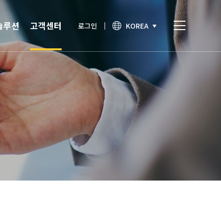
솔루션
고객센터
로그인
KOREA
비스
고객센터
통합인증
공지사항
간편인증
보안이슈
기술노트
상담문의