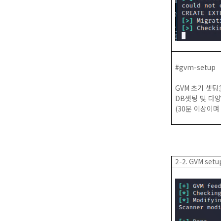
#gvm-setup
GVM
초기 셋팅
DB
셋팅 및 다
(30
분 이상이며
2-2. GVM set