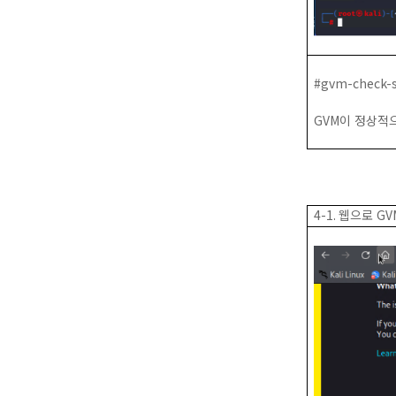
#gvm-check-
GVM
이 정상적
4-1.
웹으로
GV