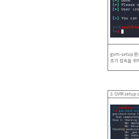
gvm-setup
완
초기 접속을 위
3. GVM setup 