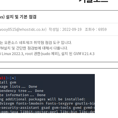
as) 설치 및 기본 점검
oy0515@ehostidc.co.kr) 작성일 : 2022-09-19 조회수 : 6959
는 오픈소스 네트워크 취약점 점검 도구 입니다
.
VM
설치 및 간단한 점검법에 대해서 다룹니다
.
li Linux 2022.3, root
권한
(sudo
제외
),
설치 된
GVM V.21.4.3