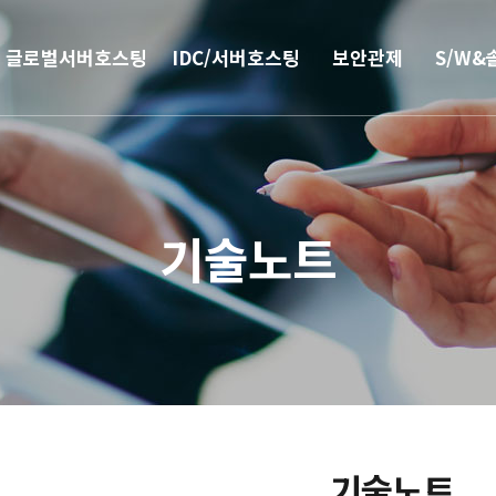
글로벌서버호스팅
IDC/서버호스팅
보안관제
S/W&
해외
코로케이션
안티랜섬웨어
부가서
서버호스팅
웹격리(RBI)
SSO 
기술노트
CN2 중국회선
방화벽
모바일 
서버 매니지먼트
보안솔루션
IPFS 구축
DDoS & 백신
L4 로드밸런싱
기술노트