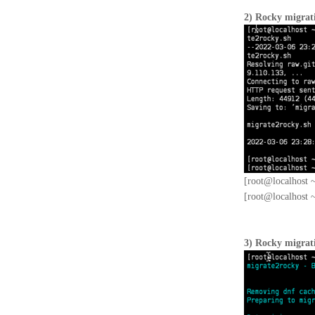
2) Rocky m
[root@localhost ~
[root@localhost 
3) Rocky mi