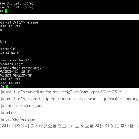
]# sed -i -e "s|mirrorlist=|#mirrorlist=|g" /etc/yum.repos.d/CentOS-*
]# sed -i -e "s|#baseurl=http://mirror.centos.org|baseurl=http://vault.centos.or
]# dnf --refresh upgrade
]# reboot
# cat /etc/*-release
ration 진행 과정에서 최신버전으로 업그레이드 되므로 진행 안 해도 무방합