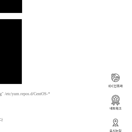
IDC인프라
g|g" /etc/yum.repos.d/CentOS-*
네트워크
니다
오시는길