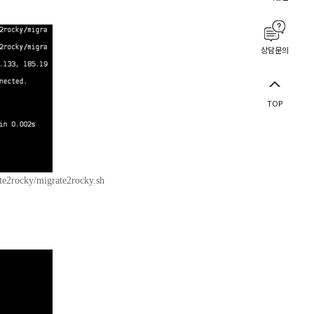
상담문의
TOP
ate2rocky/migrate2rocky.sh