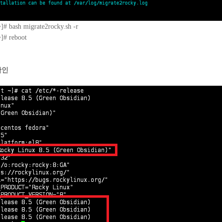
]# bash migrate2rocky.sh -r
]# reboot
확인