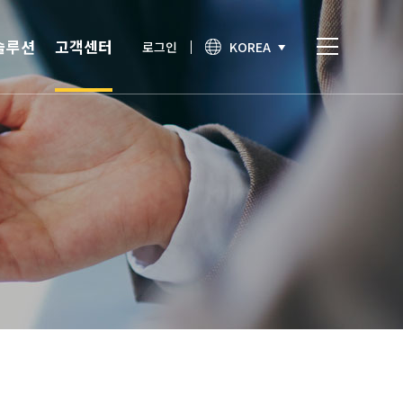
솔루션
고객센터
로그인
KOREA
비스
고객센터
통합인증
공지사항
간편인증
보안이슈
기술노트
상담문의