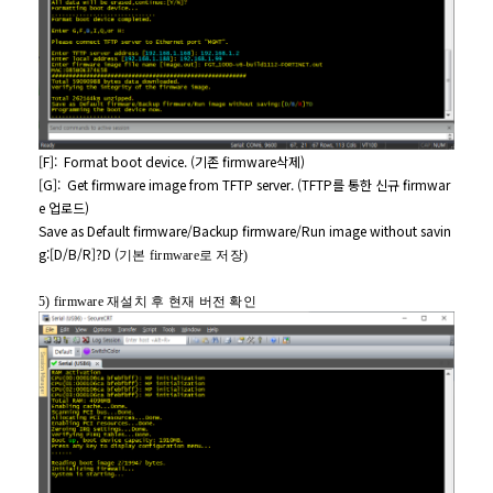
[F]:
Format boot device. (
기존 firmware삭제)
[G]:
Get firmware image from TFTP server. (TFTP
를 통한 신규 firmwar
e 업로드)
Save as Default firmware/Backup firmware/Run image without savin
g:[D/B/R]?D (
기본 firmware로 저장)
5) firmware
재설치 후 현재 버전 확인