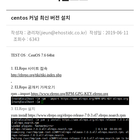
centos 커널 최신 버전 설치
작성자 : 관리자(jieun@ehostidc.co.kr) 작성일 : 2019-06-11
조회수 : 6343
TEST OS : CentOS 7.6 64bit
1.
ELRepo
사이트 접속
http://elrepo.org/tiki/tiki-index.php
2.
ELRepo
공개키 가져오기
rpm --import
https://www.elrepo.org/RPM-GPG-KEY-elrepo.org
3.
ELRepo
설치
yum install https://www.elrepo.org/elrepo-release-7.0-3.el7.elrepo.noarch.rpm