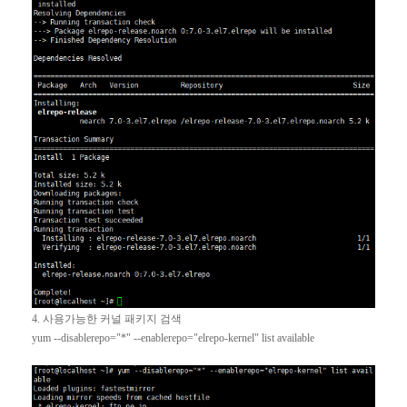
4.
사용가능한 커널 패키지 검색
yum --disablerepo="*" --enablerepo="elrepo-kernel" list available