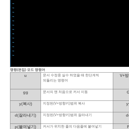
명령
(
편집
)
모드 명령어
u
문서 수정중 실수 하였을 때 한단계씩
V+
방
되돌리는 명령어
gg
문서의 맨 처음으로 커서 이동
y(
복사
)
지정된
(V+
방향키
)
범위 복사
y
d(
잘라내기
)
지정된
(V+
방향키
)
범위 잘라내기
d
p(
붙여넣기
)
커서가 위치한 줄의 다음줄에 붙여넣기