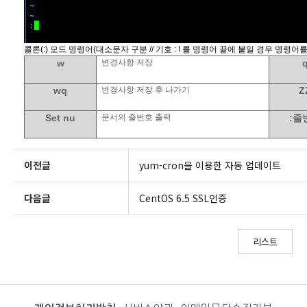
콜론
(:)
모드 명령어
(
대소문자 구분
//
기호
:
!
를
명령어 끝에 붙일 경우 명령어를
w
변경사항 저장
wq
변경사항 저장 후 나가기
Z
Set nu
문서의 줄번호 출력
:
줄
이전글
yum-cron을 이용한 자동 업데이트
다음글
CentOS 6.5 SSL인증
리스트