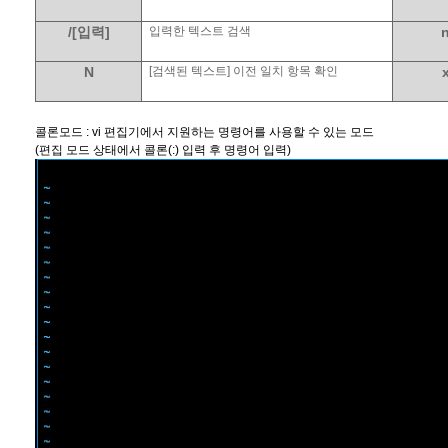
/[
입력
]
입력한 텍스트 검색
N
[
검색된 텍스트
]
이전 일치 항목 확인
콜론모드
: vi
편집기에서 지원하는 명령어를 사용할 수 있는 모드
(
편집 모드 상태에서 콜론
(:)
입력 후 명령어 입력
)