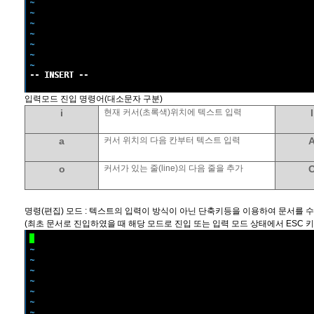
입력모드 진입 명령어
(
대소문자 구분
)
i
현재 커서
(
초록색
)
위치에 텍스트 입력
I
a
커서 위치의 다음 칸부터 텍스트 입력
o
커서가 있는 줄
(line)
의 다음 줄을 추가
명령
(
편집
)
모드
:
텍스트의 입력이 방식이 아닌 단축키등을 이용하여 문서를 
(
최초 문서로 진입하였을 때 해당 모드로 진입 또는 입력 모드 상태에서
ESC
키