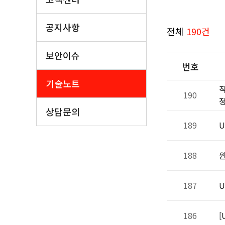
공지사항
전체
190건
보안이슈
번호
기술노트
작
190
상담문의
189
U
188
윈
187
U
186
[