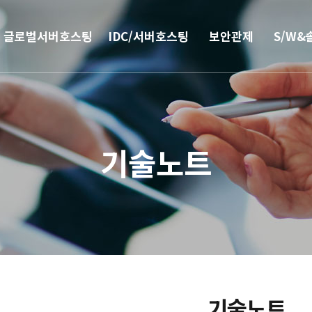
글로벌서버호스팅
IDC/서버호스팅
보안관제
S/W&
해외
코로케이션
안티랜섬웨어
부가서
서버호스팅
웹격리(RBI)
SSO 
기술노트
CN2 중국회선
방화벽
모바일 
서버 매니지먼트
보안솔루션
IPFS 구축
DDoS & 백신
L4 로드밸런싱
기술노트