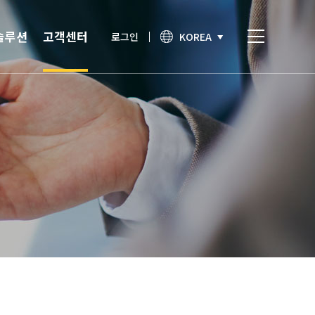
솔루션
고객센터
로그인
KOREA
비스
고객센터
통합인증
공지사항
간편인증
보안이슈
기술노트
상담문의