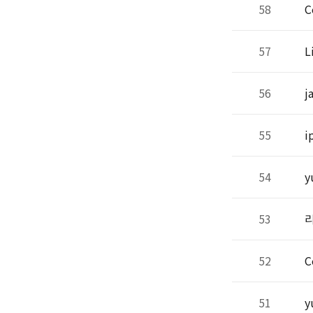
58
C
57
​
56
j
55
i
54
y
53
리
52
C
51
y