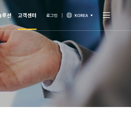
솔루션
고객센터
로그인
KOREA
비스
고객센터
통합인증
공지사항
간편인증
보안이슈
기술노트
상담문의