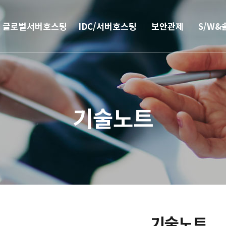
글로벌서버호스팅
IDC/서버호스팅
보안관제
S/W&
해외
코로케이션
안티랜섬웨어
부가서
서버호스팅
웹격리(RBI)
SSO 
기술노트
CN2 중국회선
방화벽
모바일 
서버 매니지먼트
보안솔루션
IPFS 구축
DDoS & 백신
L4 로드밸런싱
기술노트