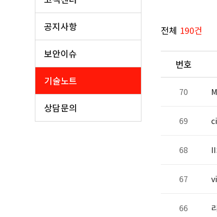
공지사항
전체
190건
보안이슈
번호
기술노트
70
M
상담문의
69
c
68
I
67
v
66
리