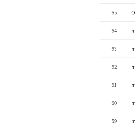
65
O
64
m
63
m
62
m
61
m
60
m
59
m