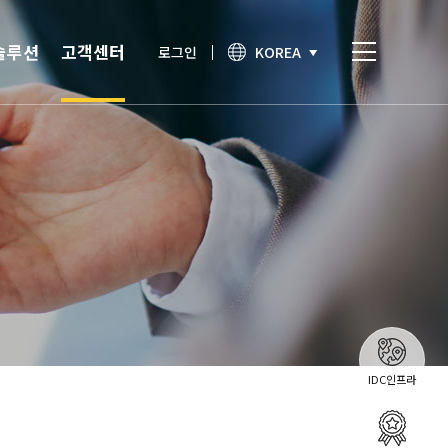
솔루션
고객센터
로그인
KOREA
비스
고객센터
통합인증
공지사항
간편인증
보안이슈
기술노트
상담문의
IDC인프라