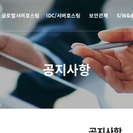
글로벌서버호스팅
IDC/서버호스팅
보안관제
S/W&
해외
코로케이션
안티랜섬웨어
부가서
서버호스팅
웹격리(RBI)
SSO 
공지사항
CN2 중국회선
방화벽
모바일 
서버 매니지먼트
보안솔루션
IPFS 구축
DDoS & 백신
L4 로드밸런싱
공지사항