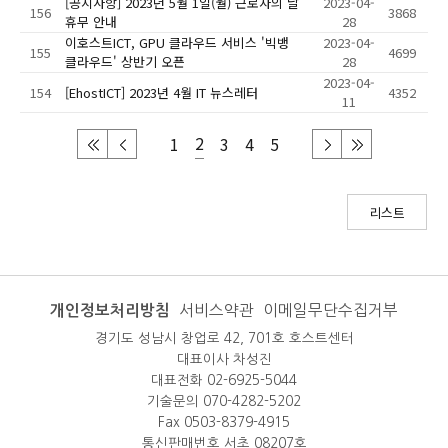
[공지사항] 2023년 5월 1일(월) 근로자의 날
2023-04-
156
3868
휴무 안내
28
이호스트ICT, GPU 클라우드 서비스 '빅뱅
2023-04-
155
4699
클라우드' 상반기 오픈
28
2023-04-
154
[EhostICT] 2023년 4월 IT 뉴스레터
4352
11
2
1
3
4
5
리스트
개인정보처리방침
서비스약관
이메일무단수집거부
경기도 성남시 창업로 42, 701호 호스트센터
대표이사 차성진
대표전화 02-6925-5044
기술문의 070-4282-5202
Fax 0503-8379-4915
통신판매번호 서초 08207호