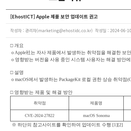
[EhostICT] Apple 제품 보안 업데이트 권고
작성자 : 관리자(marketing@ehostidc.co.kr) 작성일 : 2024-06-1
□
개요
o Apple
社는 자사 제품에서 발생하는 취약점을 해결한 보안
o
영향받는 버전을 사용 중인 시스템 사용자는 해결 방안에
□
설명
o macOS
에서 발생하는
PackageKit
로컬 권한 상승 취약점
(
□
영향받는 제품 및 해결 방안
취약점
제품명
CVE-2024-27822
macOS Sonoma
※
하단의 참고사이트를 확인하여 업데이트 수행
[1][2]