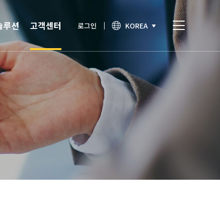
솔루션
고객센터
로그인
KOREA
비스
고객센터
통합인증
공지사항
간편인증
보안이슈
기술노트
상담문의