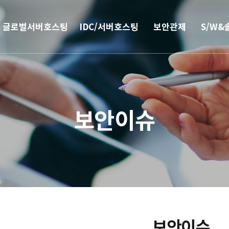
글로벌서버호스팅
IDC/서버호스팅
보안관제
S/W&
해외
코로케이션
안티랜섬웨어
부가서
서버호스팅
웹격리(RBI)
SSO 
보안이슈
CN2 중국회선
방화벽
모바일 
서버 매니지먼트
보안솔루션
IPFS 구축
DDoS & 백신
L4 로드밸런싱
보안이슈