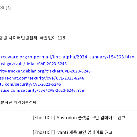
S [4]
흥원 사이버민원센터
:
국번없이
118
urceware.org/pipermail/libc-alpha/2024-January/154363.html
nist.gov/vuln/detail/CVE-2023-6246
rity-tracker.debian.org/tracker/CVE-2023-6246
ess.redhat.com/security/cve/CVE-2023-6246
ntu.com/security/CVE-2023-6246
.suse.com/security/cve/CVE-2023-6246.html
고분석단 취약점분석팀
[EhostICT] Mastodon 플랫폼 보안 업데이트 권고
[EhostICT] Ivanti 제품 보안 업데이트 권고