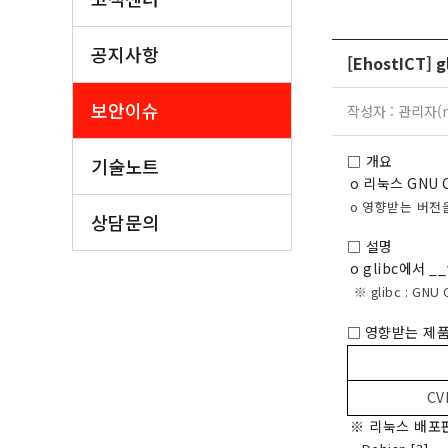
공지사항
[EhostICT]
보안이슈
작성자 : 관리자(ma
□ 개요
기술노트
o
리눅스
GNU C
o
영향받는 버전을
상담문의
□ 설명
o glibc
에서
__
※
glibc : GNU 
□
영향받는 제품
CV
※ 리눅스 배포