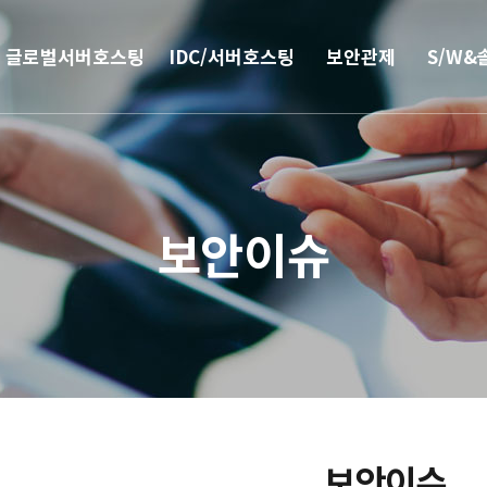
글로벌서버호스팅
IDC/서버호스팅
보안관제
S/W&
해외
코로케이션
안티랜섬웨어
부가서
서버호스팅
웹격리(RBI)
SSO 
보안이슈
CN2 중국회선
방화벽
모바일 
서버 매니지먼트
보안솔루션
IPFS 구축
DDoS & 백신
L4 로드밸런싱
보안이슈