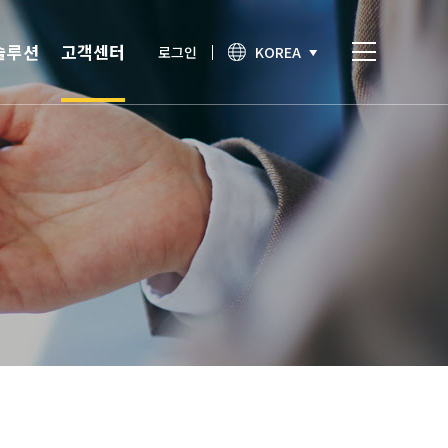
솔루션
고객센터
로그인
KOREA
비스
고객센터
통합인증
공지사항
간편인증
보안이슈
기술노트
상담문의