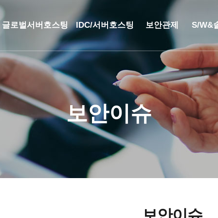
글로벌서버호스팅
IDC/서버호스팅
보안관제
S/W
해외
코로케이션
안티랜섬웨어
부가
서버호스팅
웹격리(RBI)
SSO 
보안이슈
CN2 중국회선
방화벽
모바일 
서버 매니지먼트
보안솔루션
IPFS 구축
DDoS & 백신
L4 로드밸런싱
보안이슈