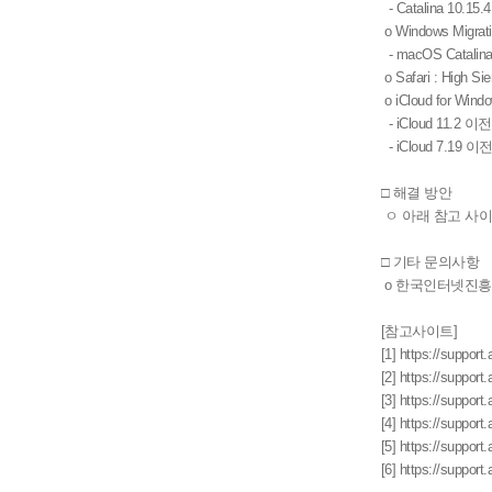
- Catalina 10.15.4
o Windows Migrati
- macOS Catalin
o Safari : High 
o iCloud for Wind
- iCloud 11.2 
- iCloud 7.19
□ 해결 방안
ㅇ 아래 참고 사이
□ 기타 문의사항
o 한국인터넷진흥
[참고사이트]
[1] https://suppor
[2] https://suppor
[3] https://suppor
[4] https://suppor
[5] https://suppor
[6] https://suppor