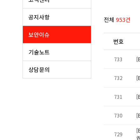
공지사항
전체
953건
보안이슈
번호
기술노트
733
[
상담문의
732
[
731
[
730
[
[
729