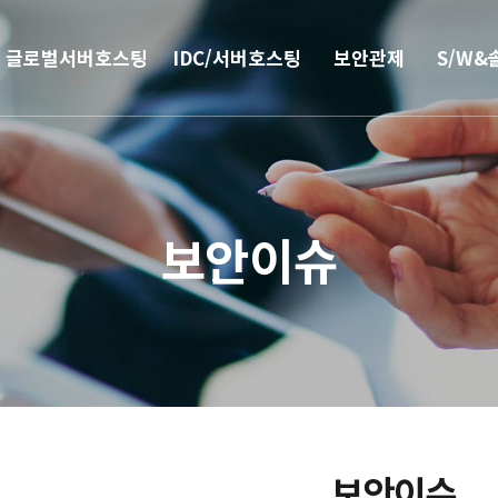
글로벌서버호스팅
IDC/서버호스팅
보안관제
S/W&
해외
코로케이션
안티랜섬웨어
부가서
서버호스팅
웹격리(RBI)
SSO 
보안이슈
CN2 중국회선
방화벽
모바일 
서버 매니지먼트
보안솔루션
IPFS 구축
DDoS & 백신
L4 로드밸런싱
보안이슈