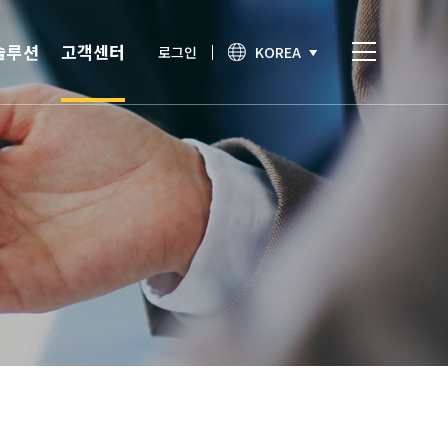
솔루션
고객센터
로그인
KOREA
비스
고객센터
통합인증
공지사항
간편인증
보안이슈
기술노트
상담문의