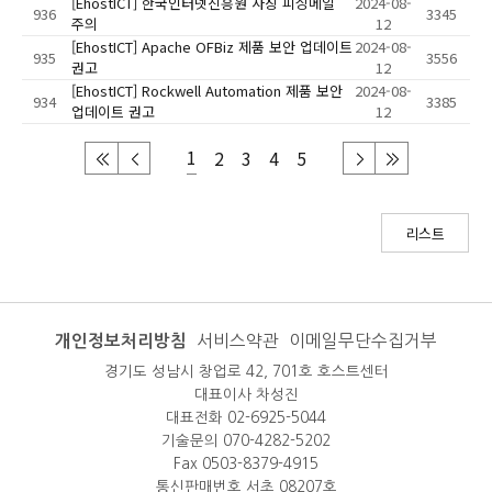
[EhostICT] 한국인터넷진흥원 사칭 피싱메일
2024-08-
936
3345
주의
12
[EhostICT] Apache OFBiz 제품 보안 업데이트
2024-08-
935
3556
권고
12
[EhostICT] Rockwell Automation 제품 보안
2024-08-
934
3385
업데이트 권고
12
1
2
3
4
5
리스트
개인정보처리방침
서비스약관
이메일무단수집거부
경기도 성남시 창업로 42, 701호 호스트센터
대표이사 차성진
대표전화 02-6925-5044
기술문의 070-4282-5202
Fax 0503-8379-4915
통신판매번호 서초 08207호