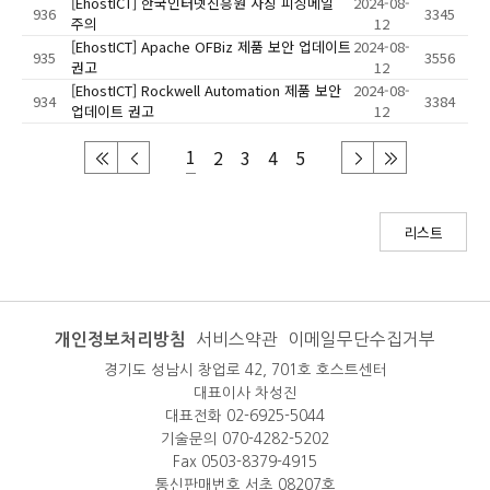
[EhostICT] 한국인터넷진흥원 사칭 피싱메일
2024-08-
936
3345
주의
12
[EhostICT] Apache OFBiz 제품 보안 업데이트
2024-08-
935
3556
권고
12
[EhostICT] Rockwell Automation 제품 보안
2024-08-
934
3384
업데이트 권고
12
1
2
3
4
5
리스트
개인정보처리방침
서비스약관
이메일무단수집거부
경기도 성남시 창업로 42, 701호 호스트센터
대표이사 차성진
대표전화 02-6925-5044
기술문의 070-4282-5202
Fax 0503-8379-4915
통신판매번호 서초 08207호