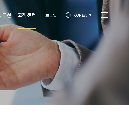
솔루션
고객센터
로그인
KOREA
비스
고객센터
통합인증
공지사항
간편인증
보안이슈
기술노트
상담문의