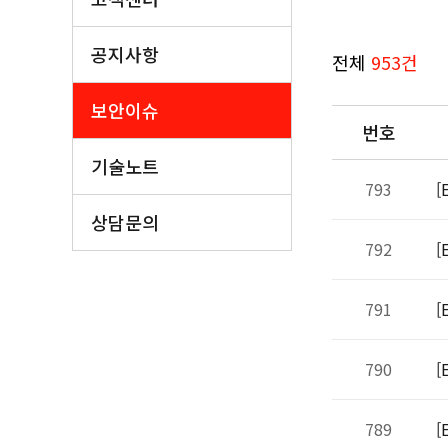
공지사항
전체
953건
보안이슈
번호
기술노트
793
[
상담문의
792
[
791
[
790
[
789
[