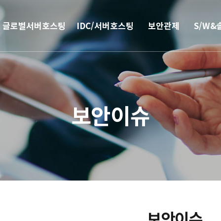
글로벌서버호스팅
IDC/서버호스팅
보안관제
S/W&
해외
코로케이션
안티랜섬웨어
부가서
서버호스팅
웹격리(RBI)
SSO 
보안이슈
CN2 중국회선
방화벽
모바일 
서버 매니지먼트
보안솔루션
IPFS 구축
DDoS & 백신
L4 로드밸런싱
보안이슈